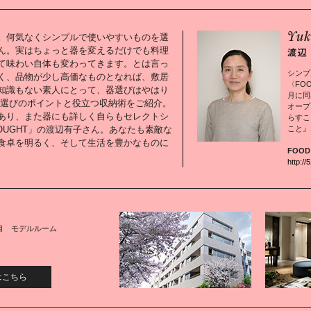
。何気なくシンプルで使いやすいものを選
ん。実はちょっと器を変えるだけでも料理
て味わい自体も変わってきます。とは言っ
シンプ
く、品物が少し高価なものとなれば、敷居
〈FO
知識もない素人にとって、器選びはやはり
月に同
器選びのポイントと役立つ収納術をご紹介。
オープ
あり、また器にも詳しく自らもセレクトシ
らすこ
THOUGHT」の渡辺有子さん。あなたも素敵な
こと』
食卓を明るく、そして生活を豊かなものに
FOOD
http://
目 モデルルーム
はこちら