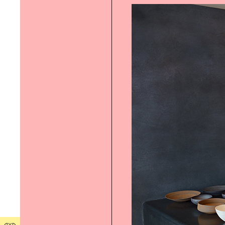
デザイン先進国オランダ｜ドローグ
デザインのいま
東日本橋の人気のパン屋｜
「BEAVER BREAD」
新たな可能性を生み出す場所｜
「Innovation Space DEJIMA」