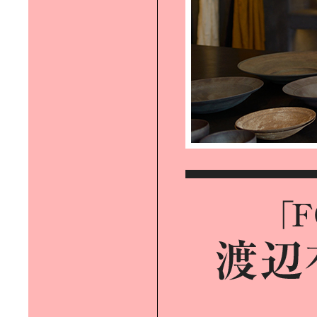
BLACK DYE INNOVATION｜眠って
いた服が蘇る、黒染めの革新
REGENERATIVE TOURISM｜リジ
ェネラティブ・ツーリズムの本質を
求めて
PICKLE BALL｜アメリカ発祥の最新
スポーツ、話題沸騰のピックルボー
ルを体験！
RYOGOKU NEW LOCAL｜「両国」
の“今”を感じる新体験スポットへ