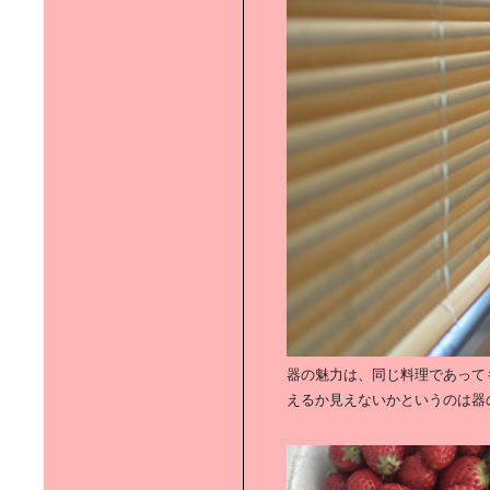
二人暮らしにちょうどいい｜インテ
リアセレクト
アウトドア感覚の｜青空リビングを
楽しもう！
住む人の想像力を刺激する｜ 「間取
りのない家」へようこそ
器の魅力は、同じ料理であって
えるか見えないかというのは器
職人技をリビルドして京都は｜デザ