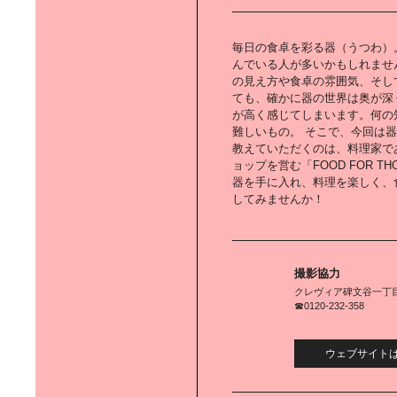
グランピングも楽しめるリゾーティ
なゴルフ場｜「BRISTOL HILL
GOLF CLUB」へ。
毎日の食卓を彩る器（うつわ）
んでいる人が多いかもしれませ
の見え方や食卓の雰囲気、そし
ても、確かに器の世界は奥が深
が高く感じてしまいます。何の
難しいもの。 そこで、今回は
「サウンドクチュール」に学ぶ｜心
教えていただくのは、料理家で
地よい音と香りの見つけ方
ョップを営む「FOOD FOR 
器を手に入れ、料理を楽しく、
してみませんか！
HIKAWADAI LIFE｜公園のある街で
愛犬と暮らす
撮影協力
クレヴィア碑文谷一丁
☎0120-232-358
E-BIKE LIFE｜都市生活が快適かつ
ウェブサイト
楽しくなるe-BIKE