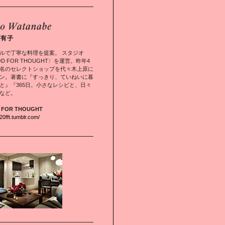
ルで丁寧な料理を提案。 スタジオ
OD FOR THOUGHT〉を運営。昨年4
名のセレクトショップを代々木上原に
ン。著書に『すっきり、ていねいに暮
と』『365日。小さなレシピと、日々
など。
 FOR THOUGHT
520fft.tumblr.com/