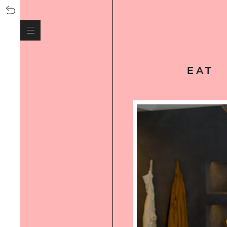
SOUL-SOOTHING SUP YOGA AT
HAYAMA｜穏やかな海が魅力の葉山
で、心身を解放するサップヨガを体
験！
HOME LIGHTING 光がつくる心地よ
い住まい｜TATO DESIGN代表 大山
啓氏に学ぶ、暮らしの照明術
MOCKTAIL｜ノンアルコールカクテ
ルがクリエイティブに進化