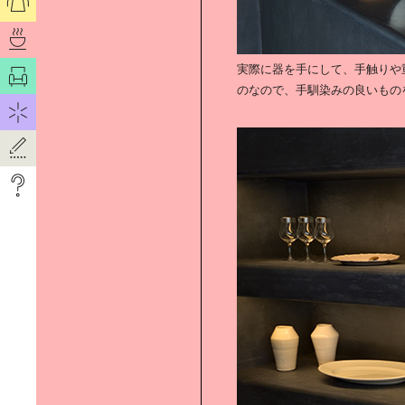
「AZERAI」に学ぶ｜“おもてなしの
美学”
実際に器を手にして、手触りや
のなので、手馴染みの良いもの
「AZERAI」に学ぶ｜新たなデステ
ィネーション
猫写真家に学ぶ撮影術
クリエーティブな環境が｜子どもの
心と体を育てる。