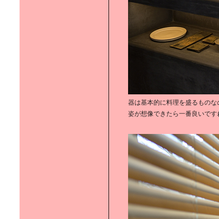
RELAX BATH TIME｜上田祥子さん
に学ぶバスグッズ
「FOOD FOR THOUGHT」｜渡辺
有子さんに学ぶ器選び
器は基本的に料理を盛るものな
姿が想像できたら一番良いです
世界にひとつだけの空間を｜DIY
で、自分でつくる！
CREVIAで自分らしく暮らす｜
「CREVIAな人」