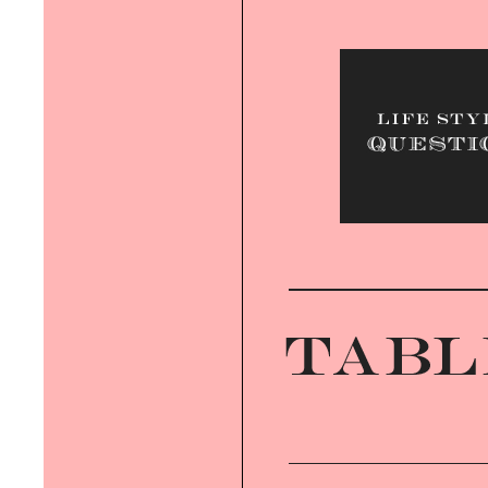
タブラ奏者 ユザーンさんと行く｜の
んびり西葛西さんぽ
DIGITAL TRANSFORMATION｜
IoT・AIがもたらす新たな豊かさと
は？
SUSTAINABLE LIFE｜「住まい」か
ら考えるサステナビリティ
EMPOWERED BY NATURE｜自然の
力を味方につける