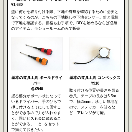
¥1,680
壁に何かを取り付ける際、下地の有無を確認するために必要と
なってくるのが、こちらの下地探しや下地センサー。針と電極
で下地を確認する。価格もお手頃で、DIYを始めるならば必須
のアイテム。※ショールームのみで販売
基本の道具工具 ボールドライ
基本の道具工具 コンベックス
バー
¥918
各¥540
取り付ける位置や長さを図る
握る部分がボール状になって
巻尺。テープの長さは5.5m
いるドライバー。手のひらで
で、幅25mm。珍しい無地な
押し付けるようにして回すこ
ので、ステッカーを貼るな
とができるので力が入れやす
ど、アレンジが可能。
く、固いビスも楽に締めるこ
とができる。＋と−をセット
で揃えておきたい。