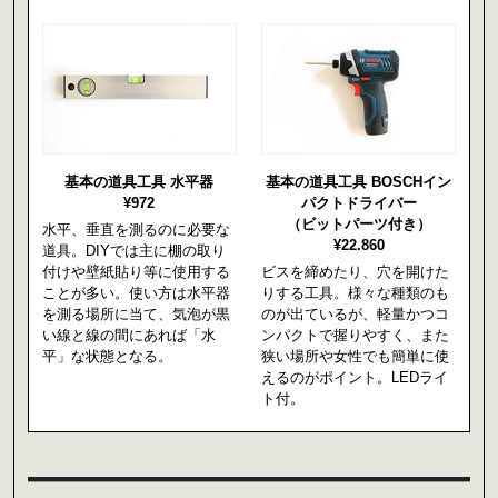
基本の道具工具 水平器
基本の道具工具 BOSCHイン
¥972
パクトドライバー
（ビットパーツ付き）
水平、垂直を測るのに必要な
¥22.860
道具。DIYでは主に棚の取り
付けや壁紙貼り等に使用する
ビスを締めたり、穴を開けた
ことが多い。使い方は水平器
りする工具。様々な種類のも
を測る場所に当て、気泡が黒
のが出ているが、軽量かつコ
い線と線の間にあれば「水
ンパクトで握りやすく、また
平」な状態となる。
狭い場所や女性でも簡単に使
えるのがポイント。LEDライ
ト付。