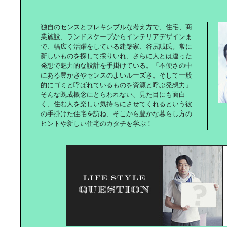
グランピングも楽しめるリゾーティ
なゴルフ場｜「BRISTOL HILL
GOLF CLUB」へ。
独自のセンスとフレキシブルな考え方で、住宅、商
業施設、ランドスケープからインテリアデザインま
で、幅広く活躍をしている建築家、谷尻誠氏。常に
新しいものを探して採りいれ、さらに人とは違った
発想で魅力的な設計を手掛けている。「不便さの中
にある豊かさやセンスのよいルーズさ。そして一般
「サウンドクチュール」に学ぶ｜心
的にゴミと呼ばれているものを資源と呼ぶ発想力」
地よい音と香りの見つけ方
そんな既成概念にとらわれない、見た目にも面白
く、住む人を楽しい気持ちにさせてくれるという彼
の手掛けた住宅を訪ね、そこから豊かな暮らし方の
ヒントや新しい住宅のカタチを学ぶ！
HIKAWADAI LIFE｜公園のある街で
愛犬と暮らす
E-BIKE LIFE｜都市生活が快適かつ
楽しくなるe-BIKE