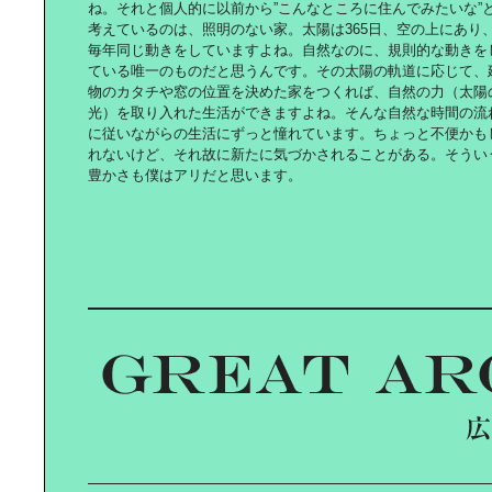
ね。それと個人的に以前から”こんなところに住んでみたいな”
谷尻誠の｜広島建築探訪
考えているのは、照明のない家。太陽は365日、空の上にあり
毎年同じ動きをしていますよね。自然なのに、規則的な動きを
ている唯一のものだと思うんです。その太陽の軌道に応じて、
物のカタチや窓の位置を決めた家をつくれば、自然の力（太陽
光）を取り入れた生活ができますよね。そんな自然な時間の流
に従いながらの生活にずっと憧れています。ちょっと不便かも
親子で楽しむスマート｜ファッショ
ン ～Daddy篇～
れないけど、それ故に新たに気づかされることがある。そうい
豊かさも僕はアリだと思います。
グルメ女子の｜smileエスニックグル
メ散歩
快適ミニベロ〈MINIVELO〉｜ライ
フ