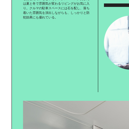
「AZERAI」に学ぶ｜“おもてなしの
は夏と冬で雰囲気が変わるリビングがお気に入
美学”
り。クルマの駐車スペースには石を配し、落ち
着いた雰囲気を演出しながらも、しっかりと防
犯効果にも優れている。
「AZERAI」に学ぶ｜新たなデステ
ィネーション
猫写真家に学ぶ撮影術
クリエーティブな環境が｜子どもの
心と体を育てる。