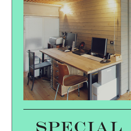
プロに学ぶ｜スマートフォン撮影術
Plantica木村貴史が提案する｜贈る
花・迎える花
郷古隆洋のヴィンテージ雑貨｜でつ
くる素敵な空間
青野賢一の｜スマホ時代のオーディ
オ選び