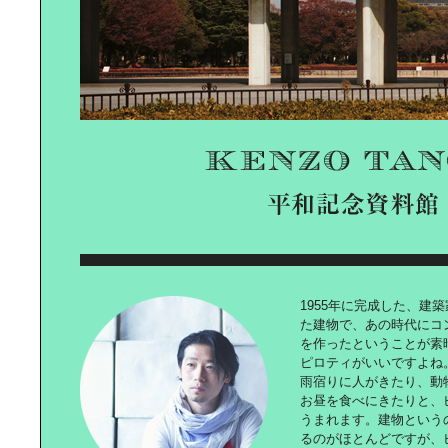
DINING OUT SADO
都会で満喫｜フリー＆リラックスラ
イフ
1955年に完成した、建
伝統と文化の香りが漂う、｜英国の
クリスマス
た建物で、あの時代にコ
を作ったということが素
ピロティがいいですよね
雨宿りに人がきたり、動
お昼を食べにきたりと、
うまれます。建物という
はじめよう｜お手軽・簡単ボタニカ
るのがほとんどですが、
ルライフ