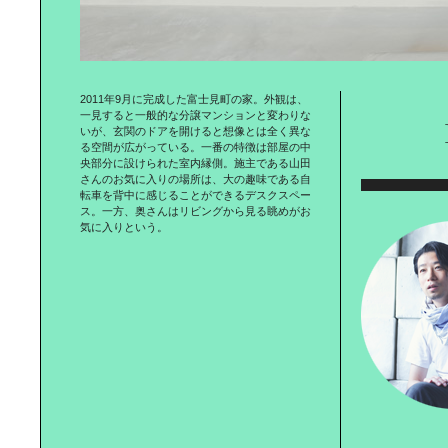
高知・梼原町を魅せる｜隈研吾建築
2011年9月に完成した富士見町の家。外観は、
一見すると一般的な分譲マンションと変わりな
いが、玄関のドアを開けると想像とは全く異な
る空間が広がっている。一番の特徴は部屋の中
央部分に設けられた室内縁側。施主である山田
「モノ」にまつわる｜ストーリーを
さんのお気に入りの場所は、大の趣味である自
受け継ぐライフスタイル
転車を背中に感じることができるデスクスペー
ス。一方、奥さんはリビングから見る眺めがお
気に入りという。
スマホ＋ミニベロで｜気軽にインス
タ、成城ぶらり
1枚のタオルから｜人生が変わる