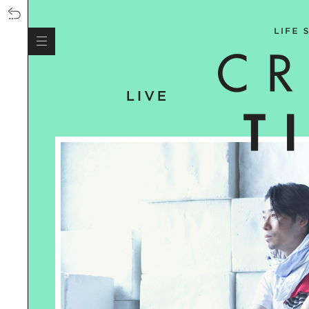
SOUL-SOOTHING SUP YOGA AT
HAYAMA｜穏やかな海が魅力の葉山
で、心身を解放するサップヨガを体
験！
HOME LIGHTING 光がつくる心地よ
い住まい｜TATO DESIGN代表 大山
啓氏に学ぶ、暮らしの照明術
MOCKTAIL｜ノンアルコールカクテ
ルがクリエイティブに進化