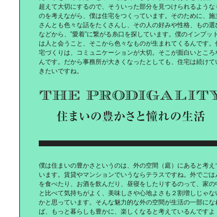
超えて大切にするので、そういった部分を見つけられるような
のを考えながら、僕は住宅をつくっています。そのために、施
さんとも色々な話をたくさんし、その人の好みや性格、もの選
などから、”愛着”に繋がる糸口を探しています。僕のインプッ
は人と会うこと、そこから色々なものが生まれてくるんです。
淵上正幸と巡る｜話題の海外集合住
宅建築
宅づくりは、コミュニケーションが大切。そこが面白いところ
んです。だから事務所が大きくなったとしても、住宅は続けて
きたいですね。
「ワンダーウォール」に学ぶ｜アー
トのある住まい
街を挙げて大人も本気で挑む｜New
僕は住まいの豊かさというのは、外の空間（庭）にあると考え
Yorkのハロウィン
います。賃貸やマンションでいうならテラスですね。外でごは
を食べたり、お酒を飲んだり、昼寝をしたりするのって、家の
と比べて気持ちがよく、美味しさや心地よさも２割増しじゃな
かと思っています。そんな魅力的な外の空間が生活の一部にな
ば、もっと暮らしも豊かに、楽しくなると考えているんですよ