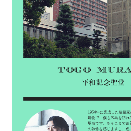
永山祐子の｜日本建築再発見
おいしくて、キレイになれる。｜野
菜スイーツ！
「おウチ」ライフを愉しむ、｜リラ
ックスウェア
1954年に完成した建築
建物で、僕も広島を訪れ
休日散歩～茗荷谷～
場所です。あそこまで細
の執念を感じますし、色