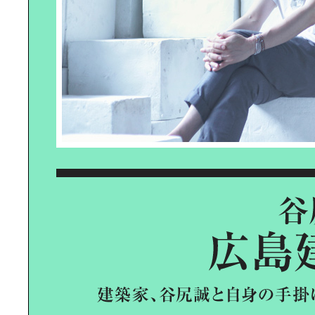
BLACK DYE INNOVATION｜眠って
いた服が蘇る、黒染めの革新
REGENERATIVE TOURISM｜リジ
ェネラティブ・ツーリズムの本質を
求めて
PICKLE BALL｜アメリカ発祥の最新
スポーツ、話題沸騰のピックルボー
ルを体験！
RYOGOKU NEW LOCAL｜「両国」
の“今”を感じる新体験スポットへ