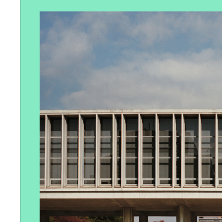
上野スイーツ｜パラダイス
美味しいコーヒーで｜至福のひとと
きを
～行徳散歩～｜プロの視点で街をき
りとる
美人収納で｜部屋も気分もスッキ
リ！