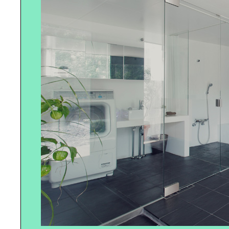
RELAX BATH TIME｜上田祥子さん
に学ぶバスグッズ
「FOOD FOR THOUGHT」｜渡辺
有子さんに学ぶ器選び
世界にひとつだけの空間を｜DIY
で、自分でつくる！
CREVIAで自分らしく暮らす｜
「CREVIAな人」