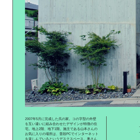
デザイン先進国オランダ｜ドローグ
デザインのいま
東日本橋の人気のパン屋｜
「BEAVER BREAD」
新たな可能性を生み出す場所｜
「Innovation Space DEJIMA」
2007年5月に完成した呉の家。コの字型の外壁
を互い違いに組み合わせたデザインが特徴の住
宅。地上2階、地下1階。施主である山本さんの
お気に入りの場所は、普段PCでインターネット
を楽しんでいるというデスクスペース。奥さん