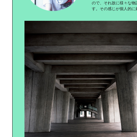
ので、それ故に様々な物
す。その感じが個人的に
簡単美容食で｜カラダの内側からキ
レイに！
ハッピー公園ライフ｜～公園に行こ
う！～
週末を楽しく過ごす｜ファッション