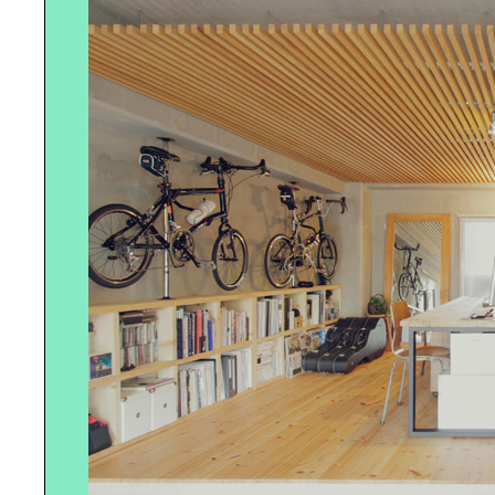
ツクリエが僕らの“妄想”を｜“現
実”に置き変えてくれます
モノを空間と場所から見た、もう一
つの｜「ミラノ・デザインウィー
ク」
本当の“グランピング”は｜王様の旅
でした
リユース・リサイクルの究極を｜徳
島・上勝町RISE＆WINに見る