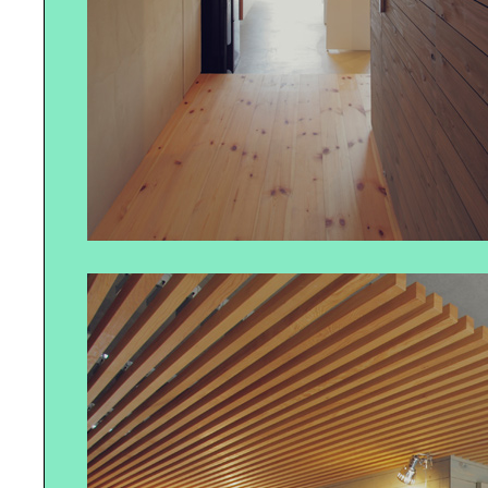
か？
パンとスプレッドを持って行こう｜
春の浜辺のピクニック
自転車の聖地・ONOMICHI U2で発
見｜理想のサイクル・ライフスタイ
ル
サイクリストの聖地｜しまなみ海道
を走る