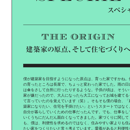
安田美沙子の｜京都のくらしデザイ
ン探訪
みんなを幸せにする｜「おもてな
し」の食卓
僕が建築家を目指すようになった原点は、育った家ですかね。
の育ったところは長屋で、ちょっと変わった家でした。雨の日
は傘をさして台所に行ったりするような。子供の頃は、そうい
アートと｜カジュアルに暮らす
家が嫌だったので、大人になったら大工になってお城を建てる
て言っていたのを覚えています（笑）。そもそも僕の場合、「
築家になりたい、住宅を手掛けたい」というスタートではなく
自分が暮らしていくための仕事だったんです。でも、仕事をし
いくうちにだんだん面白くなってきました。家づくりに関して
親子で楽しむスマート｜ファッショ
も、僕は、利便性を求めるのではなく、住みやすい家よりも住
ン ～Mommy篇～
たい家をつくりたいと常々考えています。愛着があると利便性