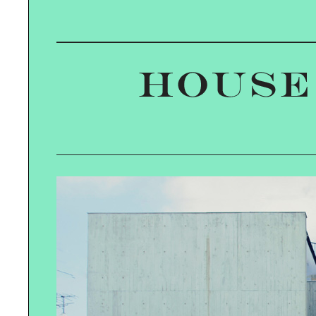
タブラ奏者 ユザーンさんと行く｜の
んびり西葛西さんぽ
DIGITAL TRANSFORMATION｜
IoT・AIがもたらす新たな豊かさと
は？
SUSTAINABLE LIFE｜「住まい」か
ら考えるサステナビリティ
EMPOWERED BY NATURE｜自然の
力を味方につける