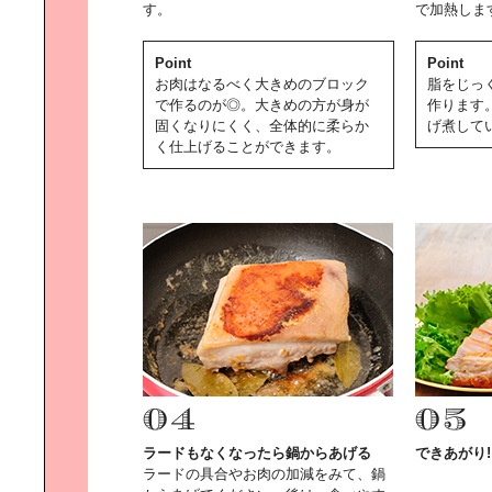
す。
で加熱しま
プロに学ぶ｜スマートフォン撮影術
Point
Point
お肉はなるべく大きめのブロック
脂をじっ
で作るのが◎。大きめの方が身が
作ります
固くなりにくく、全体的に柔らか
げ煮して
く仕上げることができます。
Plantica木村貴史が提案する｜贈る
花・迎える花
郷古隆洋のヴィンテージ雑貨｜でつ
くる素敵な空間
青野賢一の｜スマホ時代のオーディ
オ選び
ラードもなくなったら鍋からあげる
できあがり!
ラードの具合やお肉の加減をみて、鍋