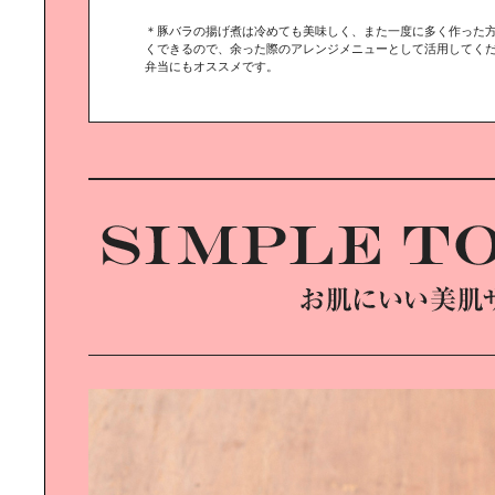
谷尻誠の｜広島建築探訪
＊豚バラの揚げ煮は冷めても美味しく、また一度に多く作った
くできるので、余った際のアレンジメニューとして活用してく
弁当にもオススメです。
親子で楽しむスマート｜ファッショ
ン ～Daddy篇～
グルメ女子の｜smileエスニックグル
メ散歩
快適ミニベロ〈MINIVELO〉｜ライ
フ