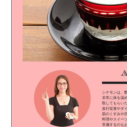
デザイン先進国オランダ｜ドローグ
デザインのいま
東日本橋の人気のパン屋｜
「BEAVER BREAD」
シナモンは、
新たな可能性を生み出す場所｜
非常に体を温
「Innovation Space DEJIMA」
取してもらい
血行促進やダ
肌のくすみや
料理やスイー
常備するのも