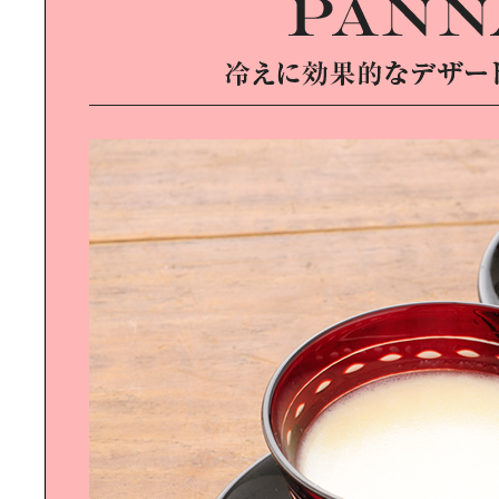
タブラ奏者 ユザーンさんと行く｜の
んびり西葛西さんぽ
DIGITAL TRANSFORMATION｜
IoT・AIがもたらす新たな豊かさと
は？
SUSTAINABLE LIFE｜「住まい」か
ら考えるサステナビリティ
EMPOWERED BY NATURE｜自然の
力を味方につける