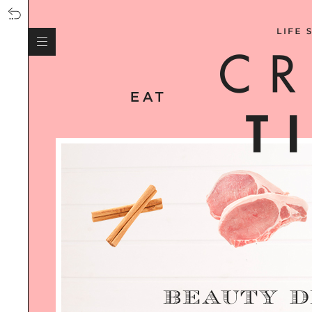
SOUL-SOOTHING SUP YOGA AT
HAYAMA｜穏やかな海が魅力の葉山
で、心身を解放するサップヨガを体
験！
HOME LIGHTING 光がつくる心地よ
い住まい｜TATO DESIGN代表 大山
啓氏に学ぶ、暮らしの照明術
MOCKTAIL｜ノンアルコールカクテ
ルがクリエイティブに進化