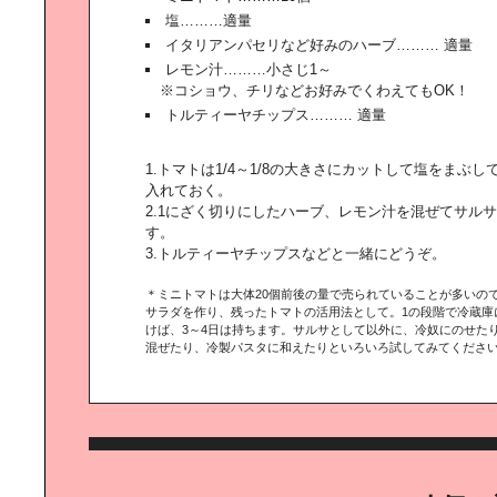
塩………適量
イタリアンパセリなど好みのハーブ……… 適量
レモン汁………小さじ1～
※コショウ、チリなどお好みでくわえてもOK！
トルティーヤチップス……… 適量
1.トマトは1/4～1/8の大きさにカットして塩をまぶし
入れておく。
2.1にざく切りにしたハーブ、レモン汁を混ぜてサル
す。
3.トルティーヤチップスなどと一緒にどうぞ。
＊ミニトマトは大体20個前後の量で売られていることが多いの
サラダを作り、残ったトマトの活用法として。1の段階で冷蔵庫
けば、3～4日は持ちます。サルサとして以外に、冷奴にのせた
混ぜたり、冷製パスタに和えたりといろいろ試してみてくださ