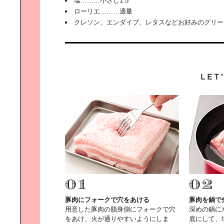
塩………小さじ1.5
か？
ローリエ………適量
クレソン、エンダイブ、レタスなどお好みのグリー
パンとスプレッドを持って行こう｜
春の浜辺のピクニック
自転車の聖地・ONOMICHI U2で発
見｜理想のサイクル・ライフスタイ
ル
サイクリストの聖地｜しまなみ海道
を走る
豚肉にフォークで穴をあける
豚肉を鍋で
用意した豚肉の脂身側にフォークで穴
深めの鍋に
をあけ、火が通りやすいようにしま
底にして、