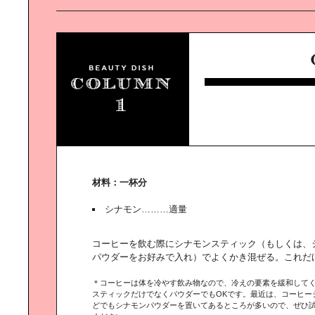
インの最先端になっています
デザインは「出汁を引く」のと｜同
じ感覚です
「いいデザイン」の裏には、｜デザ
イン心理学がありました
材料：一杯分
シナモン………適量
コーヒーを飲む際にシナモンスティック（もしくは、
“未来の文房具”を｜テイスティング
する
パウダーをお好みで入れ）でよくかき混ぜる。これだ
＊コーヒーは体を冷やす飲み物なので、冷えの要素を緩和して
スティックだけでなくパウダーでもOKです。最近は、コーヒー
どでもシナモンパウダーを置いてあるところが多いので、ぜひ