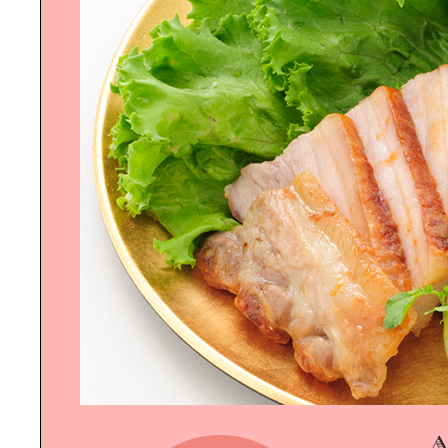
高知・梼原町を魅せる｜隈研吾建築
「モノ」にまつわる｜ストーリーを
受け継ぐライフスタイル
スマホ＋ミニベロで｜気軽にインス
タ、成城ぶらり
1枚のタオルから｜人生が変わる