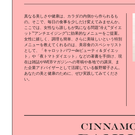
グランピングも楽しめるリゾーティ
なゴルフ場｜「BRISTOL HILL
GOLF CLUB」へ。
真なる美しさや健康は、カラダの内側から作られるも
の。そこで、毎日の食事を少しだけ変えてみませんか。
ここでは、女性なら誰しもが気になる問題“冷え”“ダイエ
ット”“アンチエイジング”に効果的なメニューをご提案。
女性に嬉しく、調理も簡単、さらに美味しいという特別
メニューを教えてくれるのは、美容食のスペシャリスト
「サウンドクチュール」に学ぶ｜心
として、「キャロットパワーdeビューティ＆ダイエッ
地よい音と香りの見つけ方
ト」や「夜トマトダイエット」などの著書を手掛け、現
在は雑誌やWEBマガジンへの寄稿や各地での講演、ま
た企業アドバイザーとして活躍している飯野耀子さん。
あなたの美と健康のために、ぜひ実践してみてくださ
い。
HIKAWADAI LIFE｜公園のある街で
愛犬と暮らす
E-BIKE LIFE｜都市生活が快適かつ
楽しくなるe-BIKE