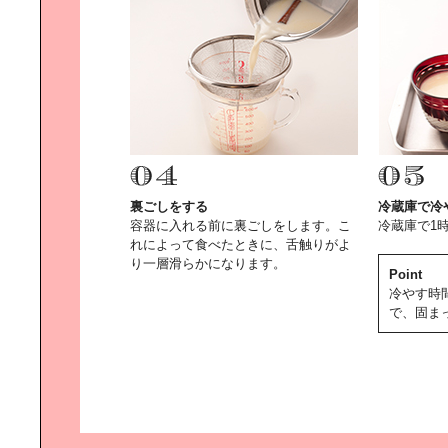
二人暮らしにちょうどいい｜インテ
リアセレクト
アウトドア感覚の｜青空リビングを
裏ごしをする
冷蔵庫で冷
楽しもう！
容器に入れる前に裏ごしをします。こ
冷蔵庫で1
れによって食べたときに、舌触りがよ
り一層滑らかになります。
Point
冷やす時
で、固ま
住む人の想像力を刺激する｜ 「間取
りのない家」へようこそ
職人技をリビルドして京都は｜デザ