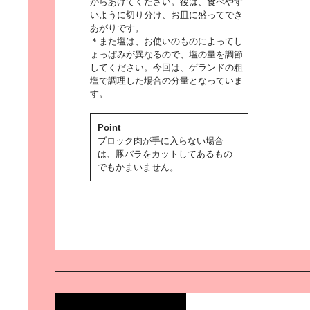
からあげてください。後は、食べやす
いように切り分け、お皿に盛ってでき
あがりです。
安田美沙子の｜京都のくらしデザイ
＊また塩は、お使いのものによってし
ン探訪
ょっぱみが異なるので、塩の量を調節
してください。今回は、ゲランドの粗
塩で調理した場合の分量となっていま
す。
みんなを幸せにする｜「おもてな
Point
し」の食卓
ブロック肉が手に入らない場合
は、豚バラをカットしてあるもの
でもかまいません。
アートと｜カジュアルに暮らす
親子で楽しむスマート｜ファッショ
ン ～Mommy篇～