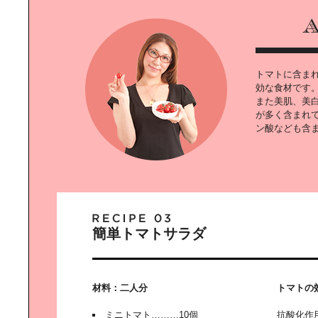
DINING OUT SADO
トマトに含ま
効な食材です
また美肌、美
が多く含まれ
ン酸なども含
都会で満喫｜フリー＆リラックスラ
イフ
伝統と文化の香りが漂う、｜英国の
クリスマス
簡単トマトサラダ
材料：二人分
トマトの
はじめよう｜お手軽・簡単ボタニカ
ルライフ
ミニトマト………10個
抗酸化作