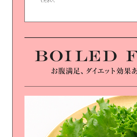
ください。
ツクリエが僕らの“妄想”を｜“現
実”に置き変えてくれます
モノを空間と場所から見た、もう一
つの｜「ミラノ・デザインウィー
ク」
本当の“グランピング”は｜王様の旅
でした
リユース・リサイクルの究極を｜徳
島・上勝町RISE＆WINに見る