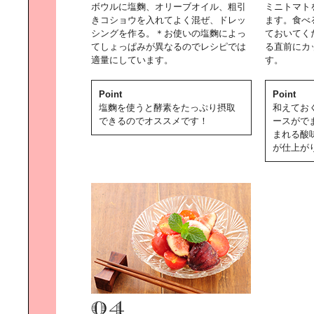
ボウルに塩麴、オリーブオイル、粗引
ミニトマトを
ランニングパラダイス
きコショウを入れてよく混ぜ、ドレッ
ます。食べ
シングを作る。＊お使いの塩麴によっ
ておいてく
てしょっぱみが異なるのでレシピでは
る直前にカ
適量にしています。
す。
Point
Point
生活を楽しくする｜本棚の作り方
塩麴を使うと酵素をたっぷり摂取
和えてお
できるのでオススメです！
ースがで
まれる酸
が仕上が
自転車で巡る、ぐるり赤羽
憧れのパリ、｜そしてヴァカンス