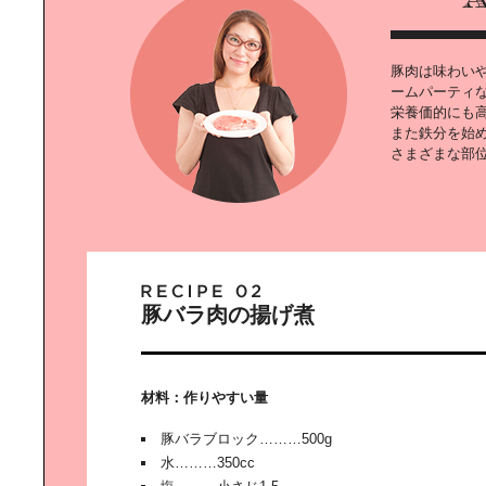
豚肉は味わい
ームパーティ
アイテムで変わる｜MYキッチン
栄養価的にも
また鉄分を始
さまざまな部
都会で始める｜グリーンのあるバル
コニー
豚バラ肉の揚げ煮
ジュースで｜体をクレンズしよう！
材料：作りやすい量
豚バラブロック………500g
水………350cc
理想の住まい、｜考えてみません