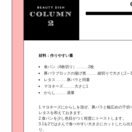
淵上正幸と巡る｜話題の海外集合住
宅建築
材料：作りやすい量
「ワンダーウォール」に学ぶ｜アー
トのある住まい
食パン（8枚切り）………2枚
豚バラブロックの揚げ煮………細切りで大さじ2～
レタス………豚バラと同量
マヨネーズ………大さじ1
からし………適量
街を挙げて大人も本気で挑む｜New
Yorkのハロウィン
1.マヨネーズにからしを混ぜ、豚バラと幅広めの千切
レタスを和えておきます。
2.食パンを少し色目がつく程度にトーストします。
3.1を2ではさんで食べやすい大きさにカットしたら出
り。