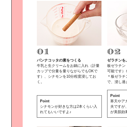
RELAX BATH TIME｜上田祥子さん
に学ぶバスグッズ
「FOOD FOR THOUGHT」｜渡辺
有子さんに学ぶ器選び
パンナコッタの素をつくる
ゼラチンを
牛乳と生クリームをお鍋に入れ（計量
板ゼラチン
カップで分量を量りながらでもOKで
可能です）
す）、シナモンを10分程度浸してお
＊板ゼラチ
世界にひとつだけの空間を｜DIY
く。
で、浸し過
で、自分でつくる！
Point
Point
寒天やア
シナモンが好きな方は2本くらい入
夫ですが
れてもいいですよ♪
が美肌効
CREVIAで自分らしく暮らす｜
「CREVIAな人」