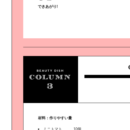
できあがり!
永山祐子の｜日本建築再発見
おいしくて、キレイになれる。｜野
菜スイーツ！
「おウチ」ライフを愉しむ、｜リラ
ックスウェア
材料：作りやすい量
休日散歩～茗荷谷～
ミニトマト………10個