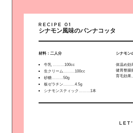
「AZERAI」に学ぶ｜“おもてなしの
美学”
シナモン風味のパンナコッタ
「AZERAI」に学ぶ｜新たなデステ
ィネーション
材料：二人分
シナモン
牛乳 ………100cc
体温め効
健胃整腸
生クリーム………100cc
育毛効果
砂糖………50g
猫写真家に学ぶ撮影術
板ゼラチン………4.5g
シナモンスティック………1本
クリエーティブな環境が｜子どもの
心と体を育てる。