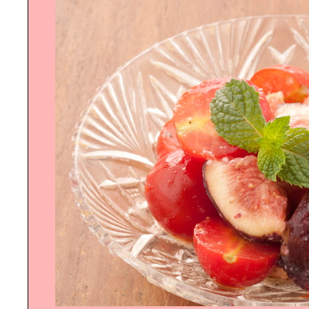
上野スイーツ｜パラダイス
美味しいコーヒーで｜至福のひとと
きを
～行徳散歩～｜プロの視点で街をき
りとる
美人収納で｜部屋も気分もスッキ
リ！