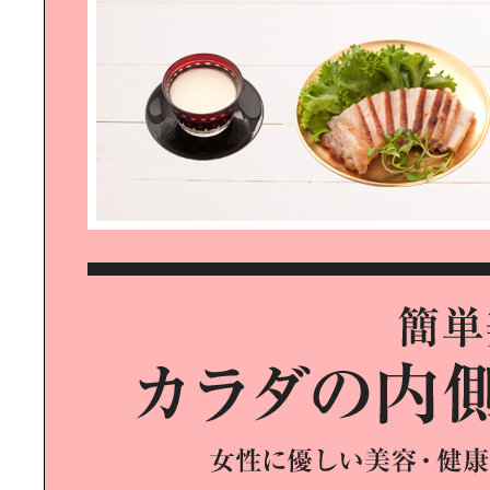
BLACK DYE INNOVATION｜眠って
いた服が蘇る、黒染めの革新
REGENERATIVE TOURISM｜リジ
ェネラティブ・ツーリズムの本質を
求めて
PICKLE BALL｜アメリカ発祥の最新
スポーツ、話題沸騰のピックルボー
ルを体験！
RYOGOKU NEW LOCAL｜「両国」
の“今”を感じる新体験スポットへ