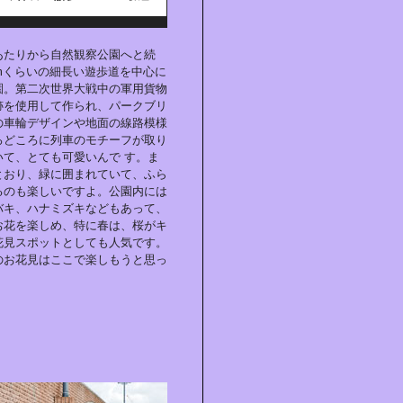
あたりから自然観察公園へと続
mくらいの細長い遊歩道を中心に
園。第二次世界大戦中の軍用貨物
跡を使用して作られ、パークブリ
の車輪デザインや地面の線路模様
ろどころに列車のモチーフが取り
いて、とても可愛いんで す。ま
とおり、緑に囲まれていて、ふら
るのも楽しいですよ。公園内には
バキ、ハナミズキなどもあって、
お花を楽しめ、特に春は、桜がキ
花見スポットとしても人気です。
のお花見はここで楽しもうと思っ