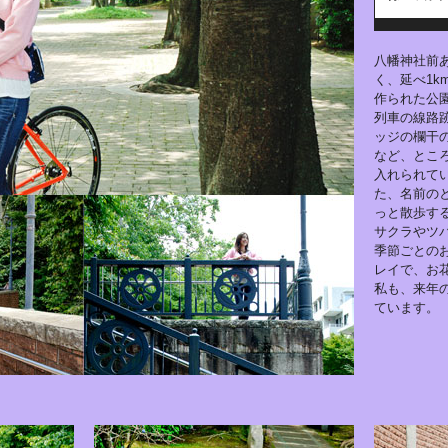
八幡神社前
く、延べ1k
作られた公
列車の線路
ッジの欄干
など、とこ
入れられて
た、名前の
っと散歩す
サクラやツ
季節ごとの
レイで、お
私も、来年
ています。