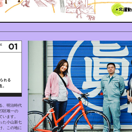
る、明治時代
3区唯一の
ています。
った小山新七
け、この地に