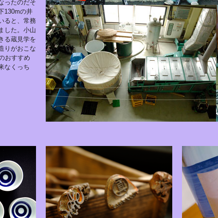
なったのだそ
130mの井
いると、常務
ました。小山
きる蔵見学を
造りがおこな
のおすすめ
来なくっち