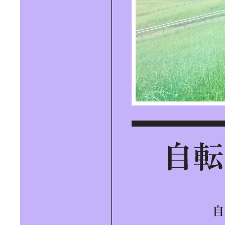
BLACK DYE INNOVATION｜眠って
いた服が蘇る、黒染めの革新
REGENERATIVE TOURISM｜リジ
ェネラティブ・ツーリズムの本質を
求めて
PICKLE BALL｜アメリカ発祥の最新
スポーツ、話題沸騰のピックルボー
ルを体験！
RYOGOKU NEW LOCAL｜「両国」
の“今”を感じる新体験スポットへ