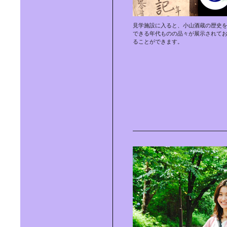
RELAX BATH TIME｜上田祥子さん
見学施設に入ると、小山酒蔵の歴史
に学ぶバスグッズ
できる年代ものの品々が展示されて
ることができます。
「FOOD FOR THOUGHT」｜渡辺
有子さんに学ぶ器選び
世界にひとつだけの空間を｜DIY
で、自分でつくる！
CREVIAで自分らしく暮らす｜
「CREVIAな人」