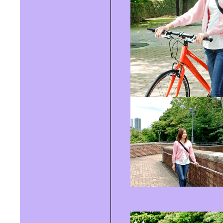
二人暮らしにちょうどいい｜インテ
リアセレクト
アウトドア感覚の｜青空リビングを
楽しもう！
住む人の想像力を刺激する｜ 「間取
りのない家」へようこそ
職人技をリビルドして京都は｜デザ