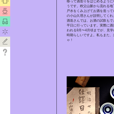
移って酒造りをはじめるように
「AZERAI」に学ぶ｜“おもてなしの
うです。秩父山脈から流れる地下
美学”
戸水をくみ上げてお酒を造って
の小山久理さんが説明してくれ
酒造さんでは、お酒の試飲もで
平日に行っています。実際に酒
われる9月〜4月頃までが、見学
「AZERAI」に学ぶ｜新たなデステ
時期らしいですよ。私もまた、
ィネーション
ゃ！
猫写真家に学ぶ撮影術
クリエーティブな環境が｜子どもの
心と体を育てる。