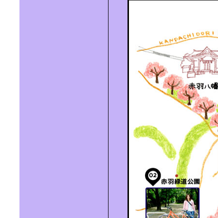
タブラ奏者 ユザーンさんと行く｜の
んびり西葛西さんぽ
DIGITAL TRANSFORMATION｜
IoT・AIがもたらす新たな豊かさと
は？
SUSTAINABLE LIFE｜「住まい」か
ら考えるサステナビリティ
EMPOWERED BY NATURE｜自然の
力を味方につける