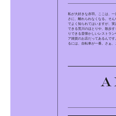
グランピングも楽しめるリゾーティ
なゴルフ場｜「BRISTOL HILL
GOLF CLUB」へ。
私が大好きな赤羽。ここは、一
さに、離れられなくなる。そん
でよく知られてはいますが、実
できる荒川のほとりや、散歩す
りできる昔懐かしいレストラン
ア雑貨のお店だってあるんです
「サウンドクチュール」に学ぶ｜心
るには、自転車が一番。さぁ、
地よい音と香りの見つけ方
HIKAWADAI LIFE｜公園のある街で
愛犬と暮らす
E-BIKE LIFE｜都市生活が快適かつ
楽しくなるe-BIKE