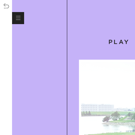
SOUL-SOOTHING SUP YOGA AT
HAYAMA｜穏やかな海が魅力の葉山
で、心身を解放するサップヨガを体
験！
HOME LIGHTING 光がつくる心地よ
い住まい｜TATO DESIGN代表 大山
啓氏に学ぶ、暮らしの照明術
MOCKTAIL｜ノンアルコールカクテ
ルがクリエイティブに進化