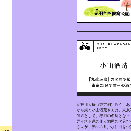
デザイン先進国オランダ｜ドローグ
デザインのいま
東日本橋の人気のパン屋｜
「BEAVER BREAD」
新たな可能性を生み出す場所｜
「Innovation Space DEJIMA」
新荒川大橋（東京側）近くにあ
から続く小山酒蔵さんは、東京2
酒蔵として、赤羽の名所となっ
元々埼玉県の作り酒屋の次男だ
さんが、赤羽の井戸水に目をつ