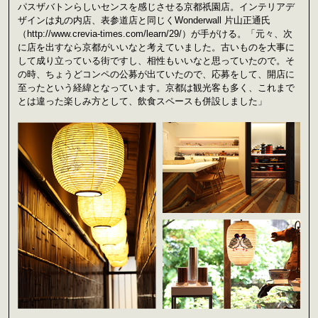
パスザバトンらしいセンスを感じさせる京都祇園店。インテリアデ
ザインは丸の内店、表参道店と同じくWonderwall 片山正通氏
（
http://www.crevia-times.com/learn/29/
）が手がける。「元々、次
に店を出すなら京都がいいなと考えていました。古いものを大事に
して成り立っている街ですし、相性もいいなと思っていたので。そ
の時、ちょうどコンペの公募が出ていたので、応募をして、開店に
至ったという経緯となっています。京都は観光客も多く、これまで
とは違った楽しみ方として、飲食スペースも併設しました」