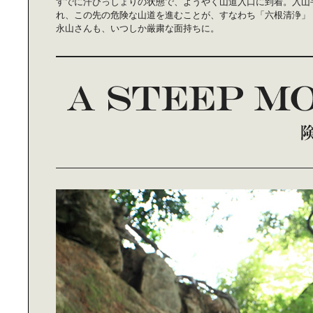
すでに汗びっしょりの状態で、ようやく山道入口に到着。入山
谷尻誠の｜広島建築探訪
れ、この先の危険な山道を進むことが、すなわち「六根清浄」
永山さんも、いつしか厳粛な面持ちに。
親子で楽しむスマート｜ファッショ
ン ～Daddy篇～
グルメ女子の｜smileエスニックグル
メ散歩
快適ミニベロ〈MINIVELO〉｜ライ
フ