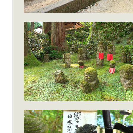
プロに学ぶ｜スマートフォン撮影術
Plantica木村貴史が提案する｜贈る
花・迎える花
郷古隆洋のヴィンテージ雑貨｜でつ
くる素敵な空間
青野賢一の｜スマホ時代のオーディ
オ選び