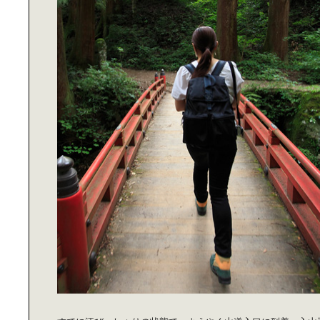
淵上正幸と巡る｜話題の海外集合住
宅建築
「ワンダーウォール」に学ぶ｜アー
トのある住まい
街を挙げて大人も本気で挑む｜New
Yorkのハロウィン