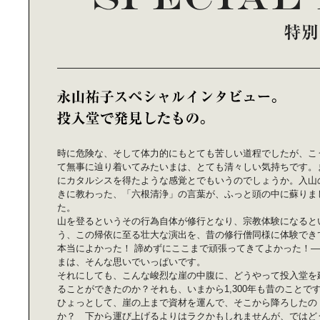
時に危険な、そして体力的にもとても苦しい道程でしたが、こ
て無事に辿り着いてみたいまは、とても清々しい気持ちです。
にカタルシスを得たような感覚とでもいうのでしょうか。入山
きに教わった、「六根清浄」の言葉が、ふっと頭の中に蘇りま
た。
山を登るというその行為自体が修行となり、宗教体験になると
う、この帰依に至る壮大な演出を、昔の修行僧同様に体験でき
本当によかった！ 諦めずにここまで頑張ってきてよかった！
まは、そんな思いでいっぱいです。
それにしても、こんな峻烈な崖の中腹に、どうやって投入堂を
ることができたのか？それも、いまから1,300年も昔のことで
ひょっとして、崖の上まで資材を運んで、そこから降ろしたの
か？ 下から運び上げるよりはラクかもしれませんが、ではど