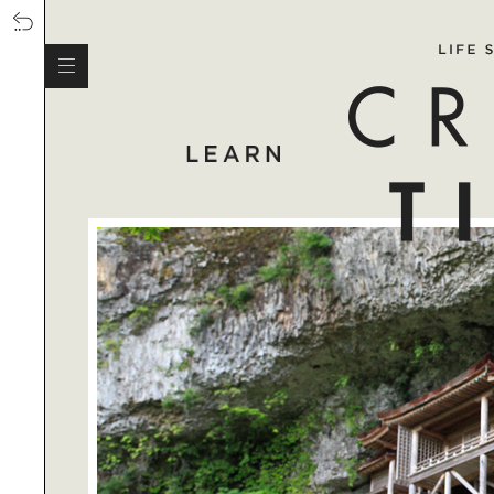
SOUL-SOOTHING SUP YOGA AT
HAYAMA｜穏やかな海が魅力の葉山
で、心身を解放するサップヨガを体
験！
HOME LIGHTING 光がつくる心地よ
い住まい｜TATO DESIGN代表 大山
啓氏に学ぶ、暮らしの照明術
MOCKTAIL｜ノンアルコールカクテ
ルがクリエイティブに進化