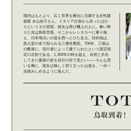
グランピングも楽しめるリゾーティ
なゴルフ場｜「BRISTOL HILL
GOLF CLUB」へ。
国内はもとより、広く世界を舞台に活躍する女性建
築家 永山祐子さん。イタリア出張から戻ったばか
りというその翌朝、彼女は再び機上の人に。舞い降
りた先は鳥取空港。そこからレンタカーに乗り換
え、日本海沿いの道を西へとひた走る。目的地は、
投入堂の名で知られる三佛寺奥院。706年、三徳山
「サウンドクチュール」に学ぶ｜心
の断崖に、役行者によって建てられたという国宝指
地よい音と香りの見つけ方
定の古刹である。1,300年の時を超え、自然と共生
してきた建築の姿を自分の目で見たい――そんな思
いを胸に、彼女は険しく切り立った山道を、一歩一
歩踏みしめるように進んだ。
HIKAWADAI LIFE｜公園のある街で
愛犬と暮らす
E-BIKE LIFE｜都市生活が快適かつ
楽しくなるe-BIKE