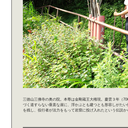
ツクリエが僕らの“妄想”を｜“現
実”に置き変えてくれます
モノを空間と場所から見た、もう一
つの｜「ミラノ・デザインウィー
ク」
本当の“グランピング”は｜王様の旅
でした
三徳山三佛寺の奥の院。本尊は金剛蔵王大権現。慶雲３年（7
づく道すらない垂直な崖に、浮かぶとも建つとも形容しがたい
リユース・リサイクルの究極を｜徳
を残し、役行者が法力をもって岩窟に投げ入れたという伝説か
島・上勝町RISE＆WINに見る