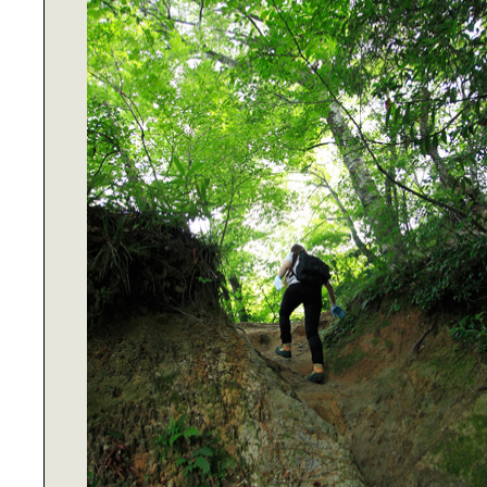
DINING OUT SADO
都会で満喫｜フリー＆リラックスラ
イフ
伝統と文化の香りが漂う、｜英国の
クリスマス
はじめよう｜お手軽・簡単ボタニカ
ルライフ