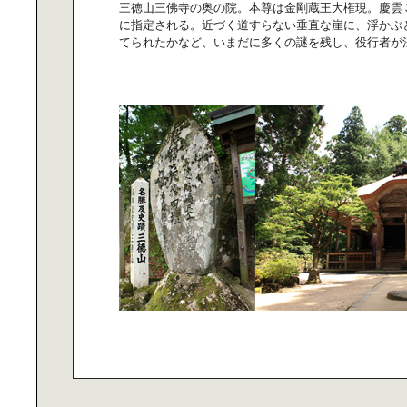
三徳山三佛寺の奥の院。本尊は金剛蔵王大権現。慶雲３
に指定される。近づく道すらない垂直な崖に、浮かぶ
てられたかなど、いまだに多くの謎を残し、役行者が
二人暮らしにちょうどいい｜インテ
リアセレクト
アウトドア感覚の｜青空リビングを
楽しもう！
住む人の想像力を刺激する｜ 「間取
りのない家」へようこそ
職人技をリビルドして京都は｜デザ