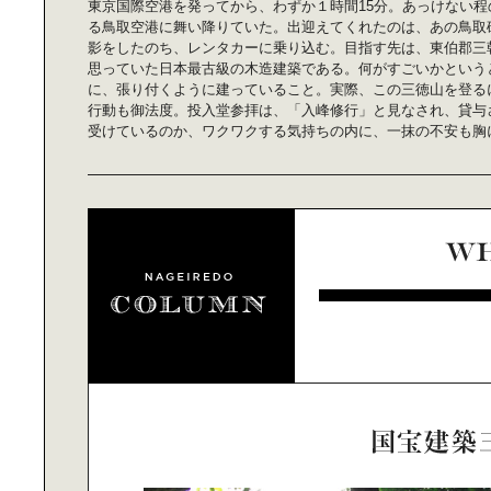
東京国際空港を発ってから、わずか１時間15分。あっけない程
「AZERAI」に学ぶ｜“おもてなしの
る鳥取空港に舞い降りていた。出迎えてくれたのは、あの鳥取
美学”
影をしたのち、レンタカーに乗り込む。目指す先は、東伯郡三
思っていた日本最古級の木造建築である。何がすごいかという
に、張り付くように建っていること。実際、この三徳山を登る
行動も御法度。投入堂参拝は、「入峰修行」と見なされ、貸与
受けているのか、ワクワクする気持ちの内に、一抹の不安も胸
「AZERAI」に学ぶ｜新たなデステ
ィネーション
猫写真家に学ぶ撮影術
クリエーティブな環境が｜子どもの
心と体を育てる。