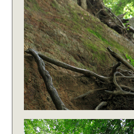
上野スイーツ｜パラダイス
美味しいコーヒーで｜至福のひとと
きを
～行徳散歩～｜プロの視点で街をき
りとる
美人収納で｜部屋も気分もスッキ
リ！