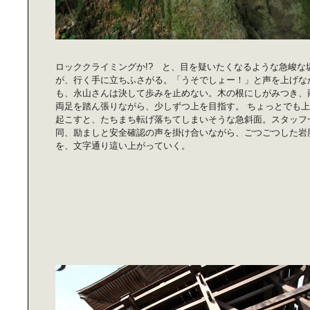
ロッククライミングか!? と、目を疑いたくなるような急峻な
簡単美容食で｜カラダの内側からキ
レイに！
が、行く手に立ちふさがる。「うそでしょー！」と声を上げな
も、永山さんは決して歩みを止めない。木の根にしがみつき、
両足を踏ん張りながら、少しずつ上を目指す。 ちょっとでも
起こすと、たちまち転げ落ちてしまいそうな急斜面。スタッフ
同、励ましと安全確認の声を掛け合いながら、ごつごつした岩
を、文字通り這い上がっていく。
ハッピー公園ライフ｜～公園に行こ
う！～
週末を楽しく過ごす｜ファッション