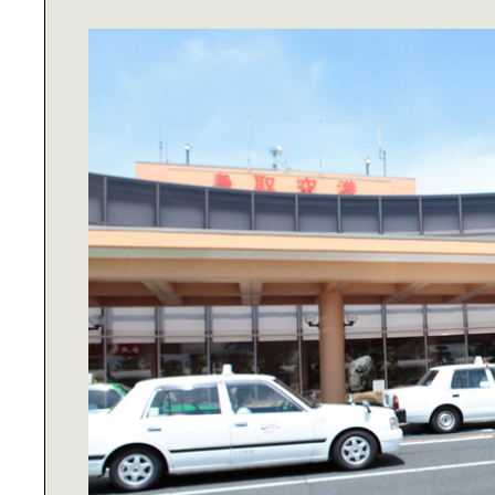
タブラ奏者 ユザーンさんと行く｜の
んびり西葛西さんぽ
DIGITAL TRANSFORMATION｜
IoT・AIがもたらす新たな豊かさと
は？
SUSTAINABLE LIFE｜「住まい」か
ら考えるサステナビリティ
EMPOWERED BY NATURE｜自然の
力を味方につける