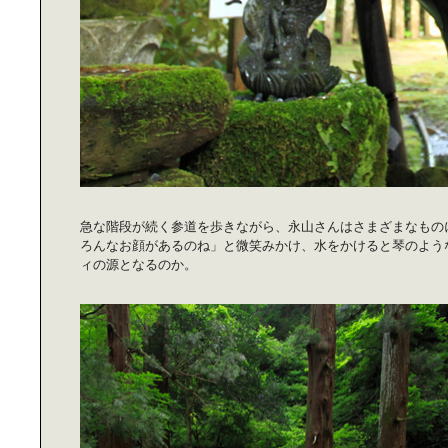
安田美沙子の｜京都のくらしデザイ
ン探訪
みんなを幸せにする｜「おもてな
し」の食卓
急な階段が続く参道を歩きながら、永山さんはさまざまなもの
ろんなお顔があるのね」と微笑みかけ、水をかけると琴のよう
ィの源となるのか。
アートと｜カジュアルに暮らす
親子で楽しむスマート｜ファッショ
ン ～Mommy篇～