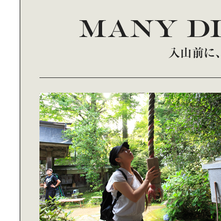
高知・梼原町を魅せる｜隈研吾建築
「モノ」にまつわる｜ストーリーを
受け継ぐライフスタイル
スマホ＋ミニベロで｜気軽にインス
タ、成城ぶらり
1枚のタオルから｜人生が変わる