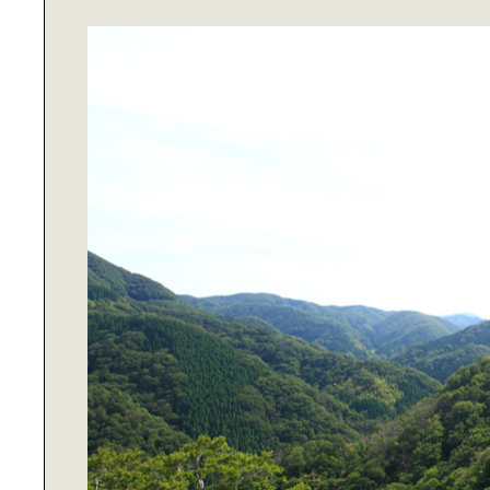
永山祐子の｜日本建築再発見
おいしくて、キレイになれる。｜野
菜スイーツ！
「おウチ」ライフを愉しむ、｜リラ
ックスウェア
休日散歩～茗荷谷～