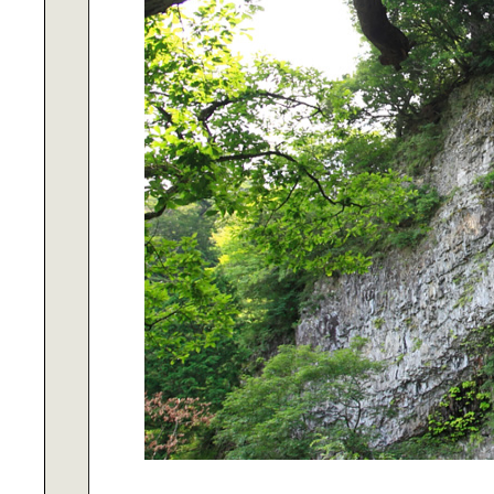
RELAX BATH TIME｜上田祥子さん
に学ぶバスグッズ
「FOOD FOR THOUGHT」｜渡辺
有子さんに学ぶ器選び
世界にひとつだけの空間を｜DIY
で、自分でつくる！
CREVIAで自分らしく暮らす｜
「CREVIAな人」