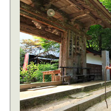
か？
パンとスプレッドを持って行こう｜
春の浜辺のピクニック
自転車の聖地・ONOMICHI U2で発
見｜理想のサイクル・ライフスタイ
ル
サイクリストの聖地｜しまなみ海道
を走る