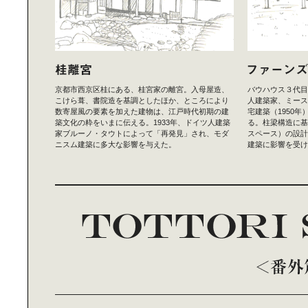
京都市西京区桂にある、桂宮家の離宮。入母屋造、
バウハウス３代目
こけら葺、書院造を基調としたほか、ところにより
人建築家、ミース
数寄屋風の要素を加えた建物は、江戸時代初期の建
宅建築（1950
築文化の粋をいまに伝える。1933年、ドイツ人建築
る。柱梁構造に基
家ブルーノ・タウトによって「再発見」され、モダ
スペース）の設計
ニスム建築に多大な影響を与えた。
建築に影響を受け