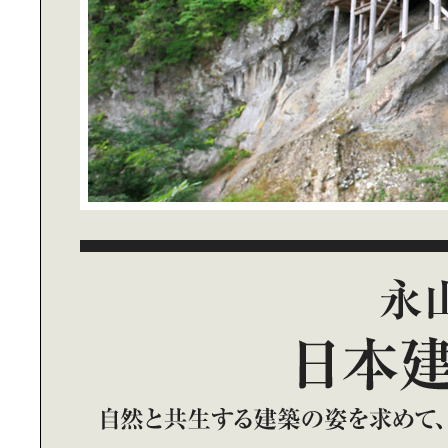
BLACK DYE INNOVATION｜眠って
いた服が蘇る、黒染めの革新
REGENERATIVE TOURISM｜リジ
ェネラティブ・ツーリズムの本質を
求めて
PICKLE BALL｜アメリカ発祥の最新
スポーツ、話題沸騰のピックルボー
ルを体験！
RYOGOKU NEW LOCAL｜「両国」
の“今”を感じる新体験スポットへ