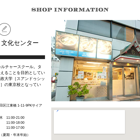
・文化センター
たカルチャースクール。タ
伝えることを目的としてい
家政大学［スアンドゥシッ
学］の東京校となってい
区江東橋 1-11-9PKサイア
11:00-21:00
:00-18:00
1:00-17:00
（夏期・年末年始）