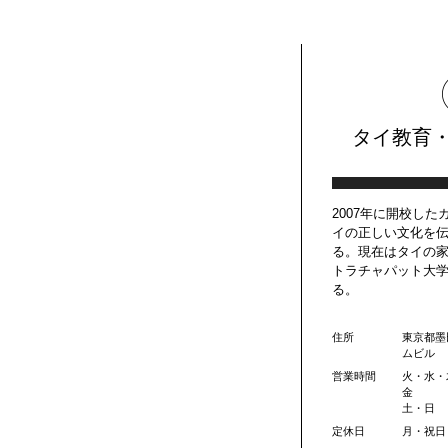
タイ教育
2007年に開校し
イの正しい文化を
る。現在はタイの
トラチャパット大
る。
住所
東京都墨田
ムビル
営業時間
火・水・木 
金 11
土・日 1
定休日
月・祝日