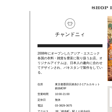
チャンドニィ
2008年にオープンしたアジア・エスニック
各国の衣料・雑貨を豊富に取り扱うお店。オ
リジナルアイテムは、日本人の趣向に合わせ
てデザインされ、パキスタンで製作をしてい
る。
住所
東京都墨田区錦糸2-2-1アルカキット
錦糸町8F
営業時間
10:00-21:00
定休日
無休
電話
03-3829-3675
アクセス
JR「錦糸町」駅より徒歩4分